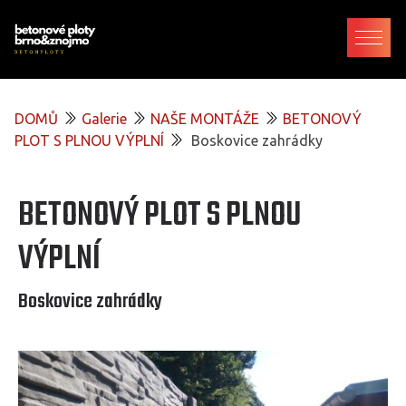
DOMŮ
Galerie
NAŠE MONTÁŽE
BETONOVÝ
PLOT S PLNOU VÝPLNÍ
Boskovice zahrádky
BETONOVÝ PLOT S PLNOU
VÝPLNÍ
Boskovice zahrádky