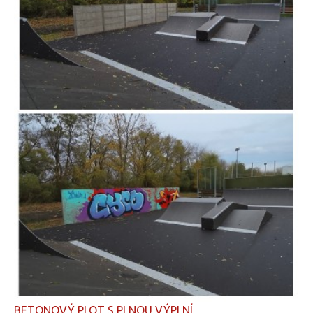
BETONOVÝ PLOT S PLNOU VÝPLNÍ