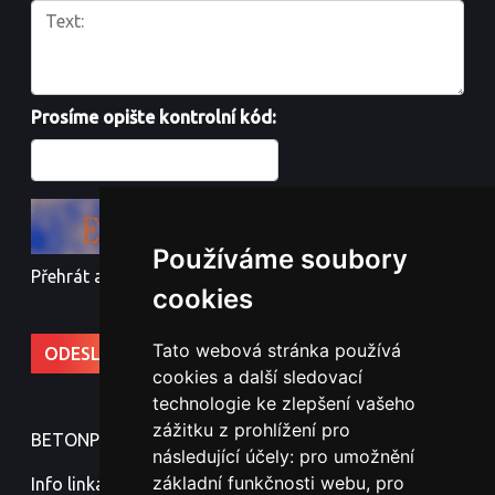
Prosíme opište kontrolní kód:
Používáme soubory
Přehrát audio kód
cookies
Tato webová stránka používá
cookies a další sledovací
technologie ke zlepšení vašeho
zážitku z prohlížení pro
BETONPLOTY - Jindřich Nováček
následující účely:
pro umožnění
základní funkčnosti webu
,
pro
Info linka: