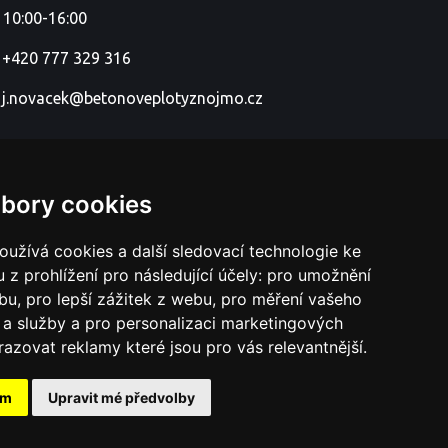
 10:00-16:00
+420 777 329 316
j.novacek@betonoveplotyznojmo.cz
bory cookies
užívá cookies a další sledovací technologie ke
 z prohlížení pro následující účely:
pro umožnění
ebu
,
pro lepší zážitek z webu
,
pro měření vašeho
a služby a pro personalizaci marketingových
razovat reklamy které jsou pro vás relevantnější
.
ám
Upravit mé předvolby