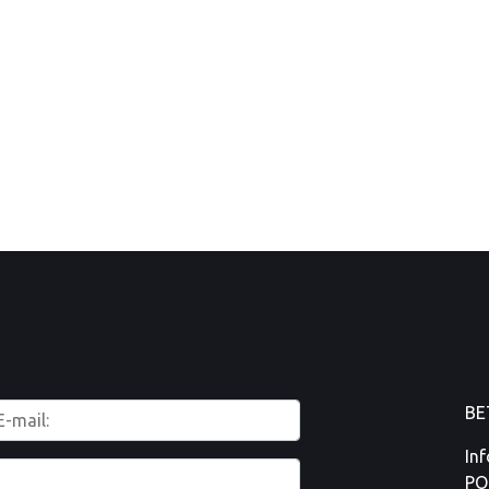
BE
Inf
PO