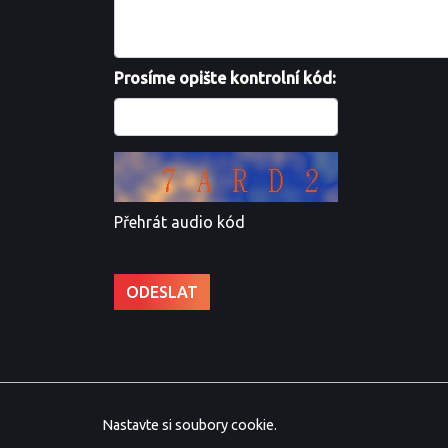
Prosíme opište kontrolní kód:
Přehrát audio kód
Nastavte si soubory cookie.