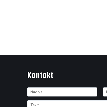
Kontakt