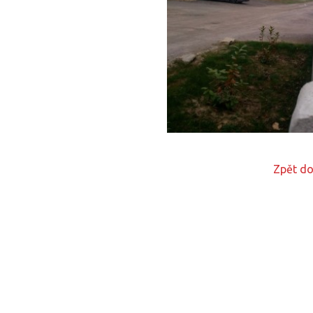
Zpět do