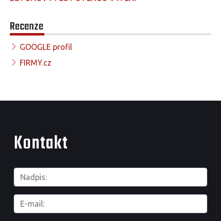
Recenze
GOOGLE profil
FIRMY.cz
Kontakt