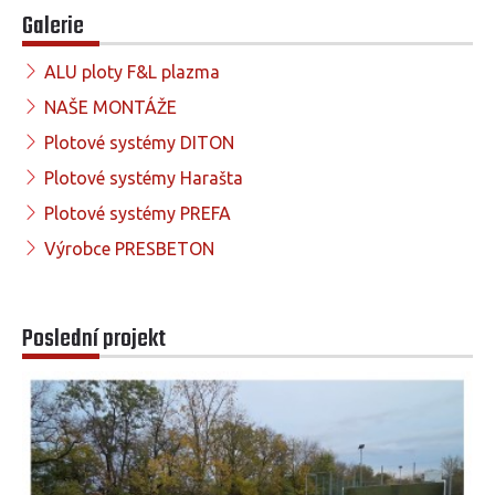
Galerie
ALU ploty F&L plazma
NAŠE MONTÁŽE
Plotové systémy DITON
Plotové systémy Harašta
Plotové systémy PREFA
Výrobce PRESBETON
Poslední projekt