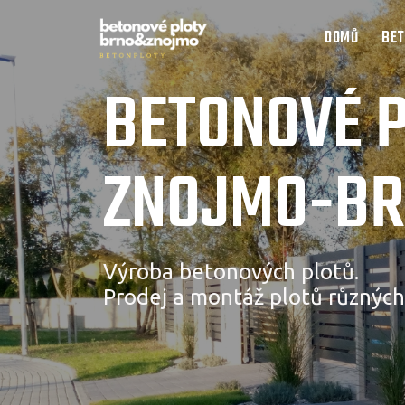
DOMŮ
BET
BETONOVÉ 
ZNOJMO-B
Výroba betonových plotů.
Prodej a montáž plotů různých