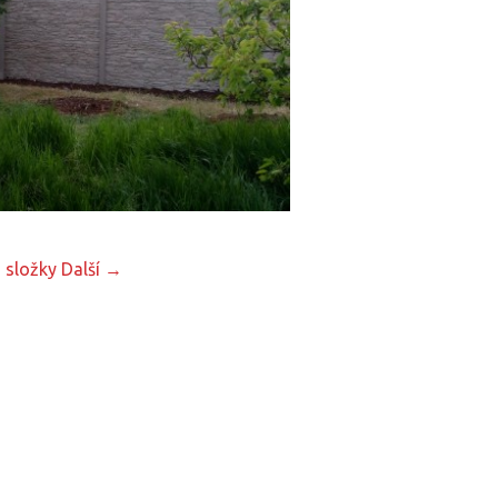
 složky
Další →