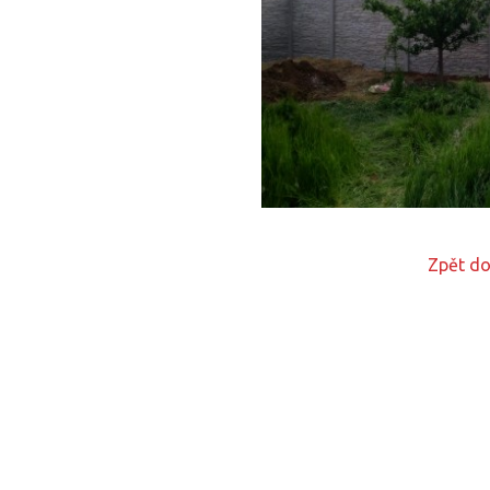
Zpět do