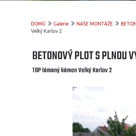
DOMŮ
Galerie
NAŠE MONTÁŽE
BETON
Velký Karlov 2
BETONOVÝ PLOT S PLNOU V
TOP lámaný kámen Velký Karlov 2