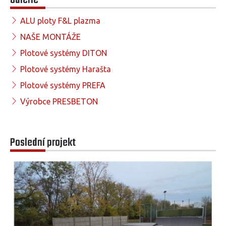
Galerie
ALU ploty F&L plazma
NAŠE MONTÁŽE
Plotové systémy DITON
Plotové systémy Harašta
Plotové systémy PREFA
Výrobce PRESBETON
Poslední projekt