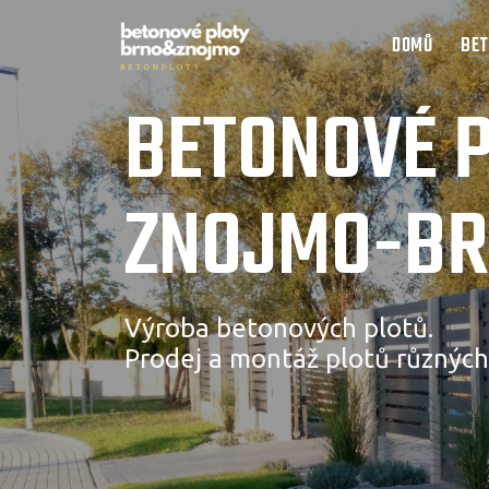
DOMŮ
BET
BETONOVÉ 
ZNOJMO-B
Výroba betonových plotů.
Prodej a montáž plotů různých