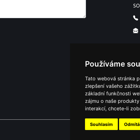
SO
Používáme sou
Tato webová stránka po
zlepšení vašeho zážitku
základní funkčnosti w
zájmu o naše produkty 
interakcí
,
chcete-li zob
Souhlasím
Odmít