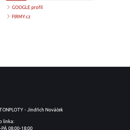
GOOGLE profil
FIRMY.cz
TONPLOTY - Jindřich Nováček
o linka:
-PÁ 08:00-18:00