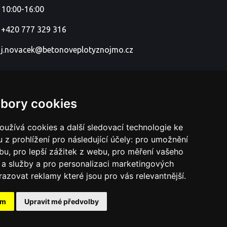
 10:00-16:00
+420 777 329 316
j.novacek@betonoveplotyznojmo.cz
bory cookies
užívá cookies a další sledovací technologie ke
 z prohlížení pro následující účely:
pro umožnění
ebu
,
pro lepší zážitek z webu
,
pro měření vašeho
a služby a pro personalizaci marketingových
razovat reklamy které jsou pro vás relevantnější
.
ám
Upravit mé předvolby