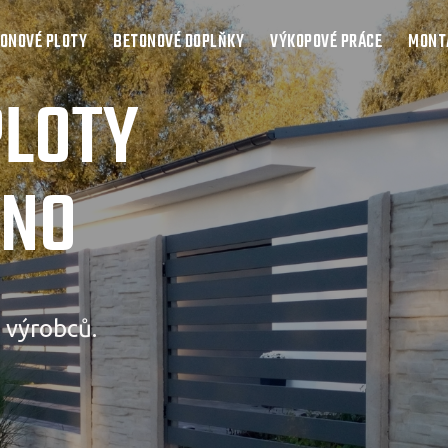
ONOVÉ PLOTY
BETONOVÉ DOPLŇKY
VÝKOPOVÉ PRÁCE
MONTÁ
PLOTY
RNO
 výrobců.