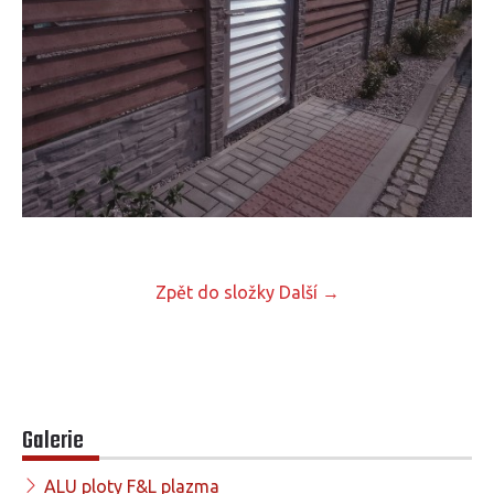
Zpět do složky
Další →
Galerie
ALU ploty F&L plazma