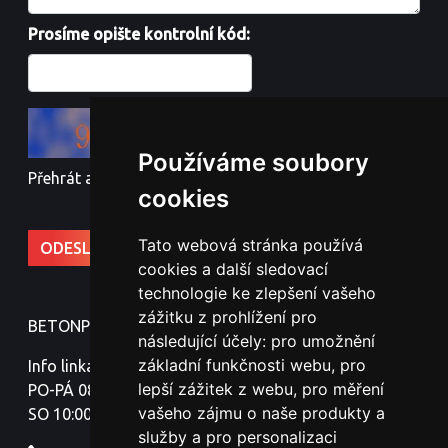
Prosíme opište kontrolní kód:
Používáme soubory
Přehrát audio kód
cookies
Tato webová stránka používá
cookies a další sledovací
technologie ke zlepšení vašeho
zážitku z prohlížení pro
BETONPLOTY - Jindřich Nováček
následující účely:
pro umožnění
základní funkčnosti webu
,
pro
Info linka:
lepší zážitek z webu
,
pro měření
PO-PÁ 08:00-18:00
vašeho zájmu o naše produkty a
SO 10:00-16:00
služby a pro personalizaci