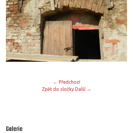
← Předchozí
Zpět do složky
Další →
Galerie