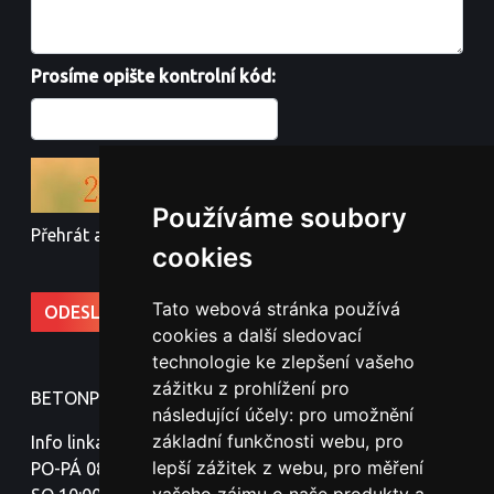
Prosíme opište kontrolní kód:
Používáme soubory
Přehrát audio kód
cookies
Tato webová stránka používá
cookies a další sledovací
technologie ke zlepšení vašeho
zážitku z prohlížení pro
BETONPLOTY - Jindřich Nováček
následující účely:
pro umožnění
základní funkčnosti webu
,
pro
Info linka:
lepší zážitek z webu
,
pro měření
PO-PÁ 08:00-18:00