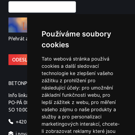
Používáme soubory
Přehrát audio kód
cookies
Tato webová stránka používá
cookies a další sledovací
technologie ke zlepšení vašeho
zážitku z prohlížení pro
BETONPLOTY - Jindřich Nováček
následující účely:
pro umožnění
základní funkčnosti webu
,
pro
Info linka:
lepší zážitek z webu
,
pro měření
PO-PÁ 08:00-18:00
vašeho zájmu o naše produkty a
SO 10:00-16:00
služby a pro personalizaci
+420 777 329 316
marketingových interakcí
,
chcete-
li zobrazovat reklamy které jsou
j.novacek@betonoveplotyznojmo.cz