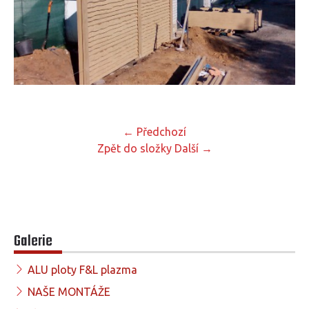
← Předchozí
Zpět do složky
Další →
Galerie
ALU ploty F&L plazma
NAŠE MONTÁŽE