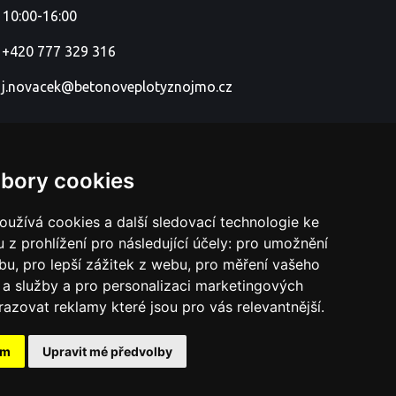
 10:00-16:00
+420 777 329 316
j.novacek@betonoveplotyznojmo.cz
bory cookies
užívá cookies a další sledovací technologie ke
 z prohlížení pro následující účely:
pro umožnění
ebu
,
pro lepší zážitek z webu
,
pro měření vašeho
a služby a pro personalizaci marketingových
razovat reklamy které jsou pro vás relevantnější
.
ám
Upravit mé předvolby