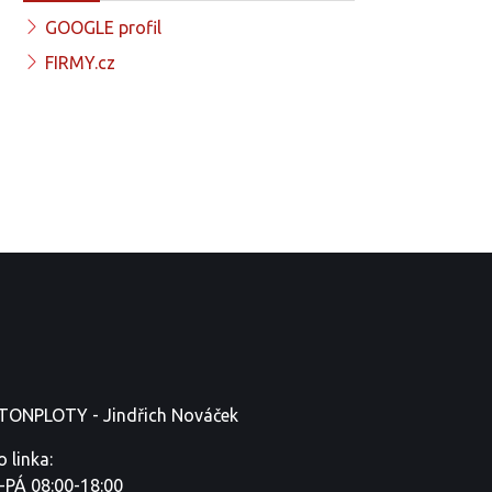
GOOGLE profil
FIRMY.cz
TONPLOTY - Jindřich Nováček
o linka:
-PÁ 08:00-18:00