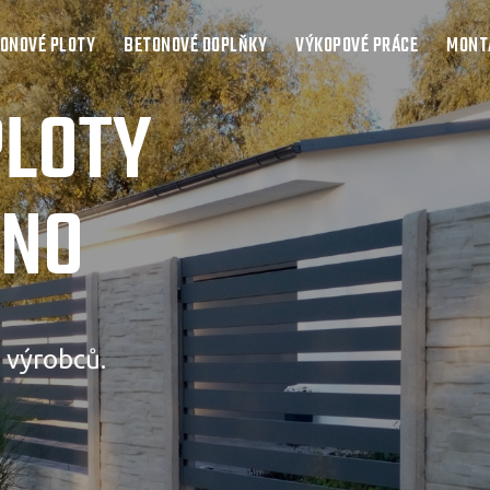
ONOVÉ PLOTY
BETONOVÉ DOPLŇKY
VÝKOPOVÉ PRÁCE
MONTÁ
PLOTY
RNO
 výrobců.