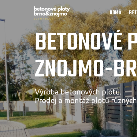
DOMŮ
BET
BETONOVÉ 
ZNOJMO-B
Výroba betonových plotů.
Prodej a montáž plotů různých