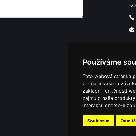
SO
Používáme sou
Tato webová stránka po
zlepšení vašeho zážitku
základní funkčnosti w
zájmu o naše produkty 
interakcí
,
chcete-li zob
Souhlasím
Odmít