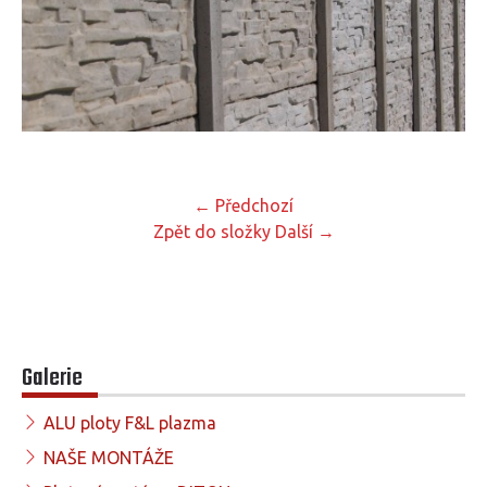
← Předchozí
Zpět do složky
Další →
Galerie
ALU ploty F&L plazma
NAŠE MONTÁŽE