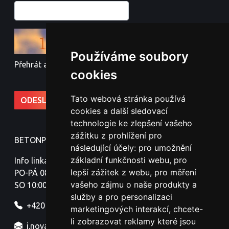
Používáme soubory
Přehrát audio kód
cookies
Tato webová stránka používá
cookies a další sledovací
technologie ke zlepšení vašeho
zážitku z prohlížení pro
BETONPLOTY - Jindřich Nováček
následující účely:
pro umožnění
základní funkčnosti webu
,
pro
Info linka:
lepší zážitek z webu
,
pro měření
PO-PÁ 08:00-18:00
vašeho zájmu o naše produkty a
SO 10:00-16:00
služby a pro personalizaci
+420 777 329 316
marketingových interakcí
,
chcete-
li zobrazovat reklamy které jsou
j.novacek@betonoveplotyznojmo.cz