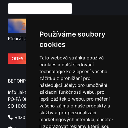
Používáme soubory
Přehrát audio kód
cookies
Tato webová stránka používá
cookies a další sledovací
technologie ke zlepšení vašeho
zážitku z prohlížení pro
BETONPLOTY - Jindřich Nováček
následující účely:
pro umožnění
základní funkčnosti webu
,
pro
Info linka:
lepší zážitek z webu
,
pro měření
PO-PÁ 08:00-18:00
vašeho zájmu o naše produkty a
SO 10:00-16:00
služby a pro personalizaci
+420 777 329 316
marketingových interakcí
,
chcete-
li zobrazovat reklamy které jsou