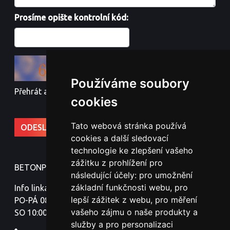
Prosíme opište kontrolní kód:
Používáme soubory
Přehrát audio kód
cookies
Tato webová stránka používá
cookies a další sledovací
technologie ke zlepšení vašeho
zážitku z prohlížení pro
BETONPLOTY - Jindřich Nováček
následující účely:
pro umožnění
základní funkčnosti webu
,
pro
Info linka:
lepší zážitek z webu
,
pro měření
PO-PÁ 08:00-18:00
vašeho zájmu o naše produkty a
SO 10:00-16:00
služby a pro personalizaci