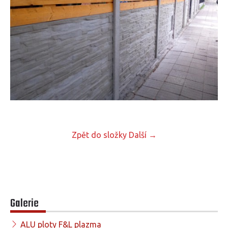
Zpět do složky
Další →
Galerie
ALU ploty F&L plazma