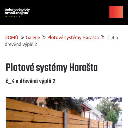
DOMŮ
Galerie
Plotové systémy Harašta
č_4 a
dřevěná výplň 2
Plotové systémy Harašta
č_4 a dřevěná výplň 2