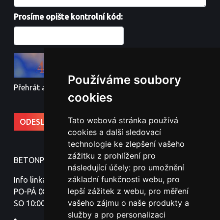
Prosíme opište kontrolní kód:
Používáme soubory
Přehrát audio kód
cookies
Tato webová stránka používá
cookies a další sledovací
technologie ke zlepšení vašeho
zážitku z prohlížení pro
BETONPLOTY - Jindřich Nováček
následující účely:
pro umožnění
základní funkčnosti webu
,
pro
Info linka:
lepší zážitek z webu
,
pro měření
PO-PÁ 08:00-18:00
vašeho zájmu o naše produkty a
SO 10:00-16:00
služby a pro personalizaci