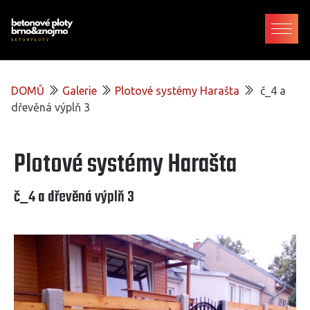
DOMŮ
Galerie
Plotové systémy Harašta
č_4 a
dřevěná výplň 3
Plotové systémy Harašta
č_4 a dřevěná výplň 3