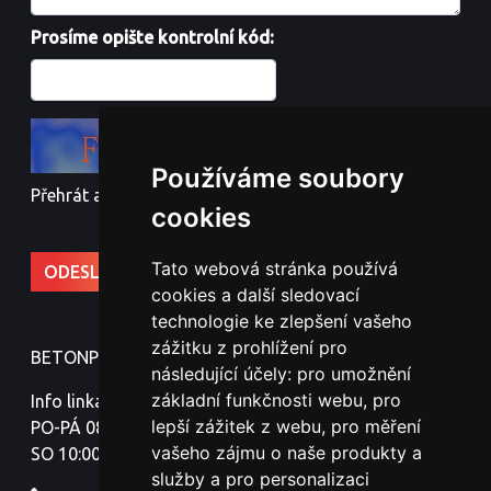
Prosíme opište kontrolní kód:
Používáme soubory
Přehrát audio kód
cookies
Tato webová stránka používá
cookies a další sledovací
technologie ke zlepšení vašeho
zážitku z prohlížení pro
BETONPLOTY - Jindřich Nováček
následující účely:
pro umožnění
základní funkčnosti webu
,
pro
Info linka:
lepší zážitek z webu
,
pro měření
PO-PÁ 08:00-18:00
vašeho zájmu o naše produkty a
SO 10:00-16:00
služby a pro personalizaci