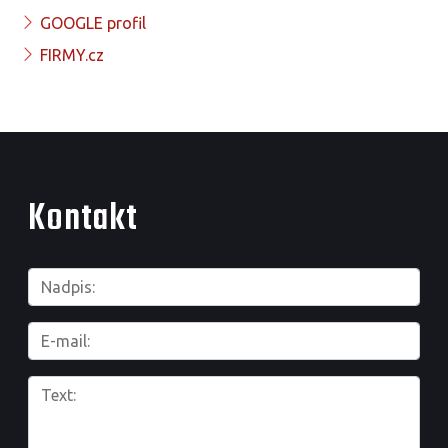
GOOGLE profil
FIRMY.cz
Kontakt