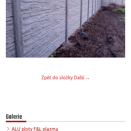
Zpět do složky
Další →
Galerie
ALU ploty F&L plazma