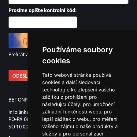
Prosíme opište kontrolní kód:
Používáme soubory
Přehrát audio kód
cookies
Tato webová stránka používá
cookies a další sledovací
technologie ke zlepšení vašeho
zážitku z prohlížení pro
BETONPLOTY - Jindřich Nováček
následující účely:
pro umožnění
základní funkčnosti webu
,
pro
Info linka:
lepší zážitek z webu
,
pro měření
PO-PÁ 08:00-18:00
vašeho zájmu o naše produkty a
SO 10:00-16:00
služby a pro personalizaci