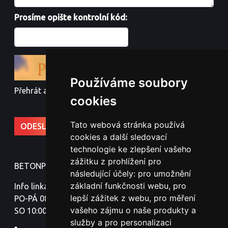
Prosíme opište kontrolní kód:
Používáme soubory
Přehrát audio kód
cookies
Tato webová stránka používá
cookies a další sledovací
technologie ke zlepšení vašeho
zážitku z prohlížení pro
BETONPLOTY - Jindřich Nováček
následující účely:
pro umožnění
základní funkčnosti webu
,
pro
Info linka:
lepší zážitek z webu
,
pro měření
PO-PÁ 08:00-18:00
vašeho zájmu o naše produkty a
SO 10:00-16:00
služby a pro personalizaci