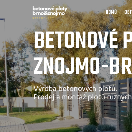
DOMŮ
BET
BETONOVÉ 
ZNOJMO-B
Výroba betonových plotů.
Prodej a montáž plotů různých