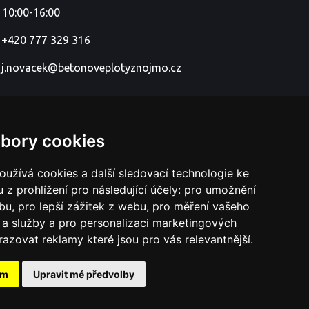
 10:00-16:00
+420 777 329 316
j.novacek@betonoveplotyznojmo.cz
bory cookies
užívá cookies a další sledovací technologie ke
 z prohlížení pro následující účely:
pro umožnění
ebu
,
pro lepší zážitek z webu
,
pro měření vašeho
a služby a pro personalizaci marketingových
razovat reklamy které jsou pro vás relevantnější
.
ám
Upravit mé předvolby