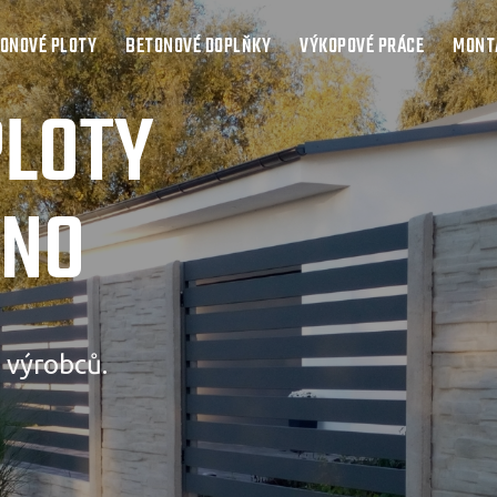
ONOVÉ PLOTY
BETONOVÉ DOPLŇKY
VÝKOPOVÉ PRÁCE
MONTÁ
PLOTY
RNO
 výrobců.