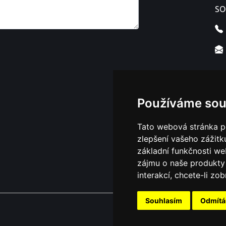
SO
Používáme sou
Tato webová stránka po
zlepšení vašeho zážitku
základní funkčnosti w
zájmu o naše produkty 
interakcí
,
chcete-li zob
Souhlasím
Odmít