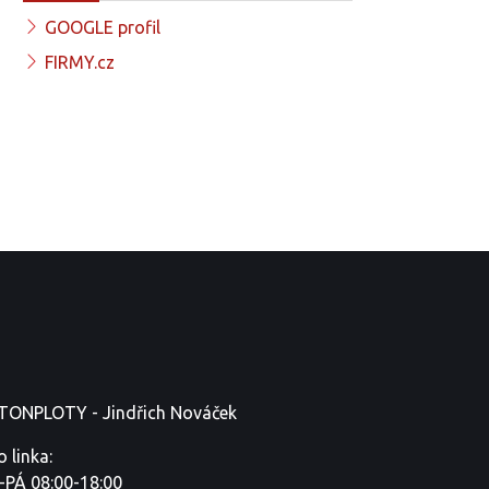
GOOGLE profil
FIRMY.cz
TONPLOTY - Jindřich Nováček
o linka:
-PÁ 08:00-18:00