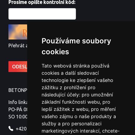
Prosíme opište kontrolní kód:
Používáme soubory
Přehrát audio kód
cookies
Tato webová stránka používá
cookies a další sledovací
technologie ke zlepšení vašeho
zážitku z prohlížení pro
BETONPLOTY - Jindřich Nováček
následující účely:
pro umožnění
základní funkčnosti webu
,
pro
Info linka:
lepší zážitek z webu
,
pro měření
PO-PÁ 08:00-18:00
vašeho zájmu o naše produkty a
SO 10:00-16:00
služby a pro personalizaci
+420 777 329 316
marketingových interakcí
,
chcete-