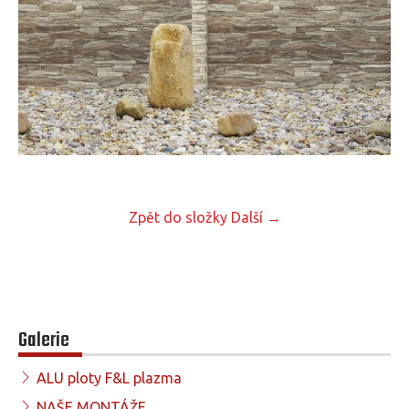
Zpět do složky
Další →
Galerie
ALU ploty F&L plazma
NAŠE MONTÁŽE