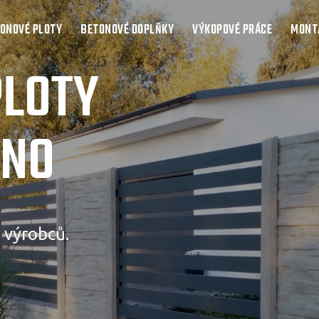
ONOVÉ PLOTY
BETONOVÉ DOPLŇKY
VÝKOPOVÉ PRÁCE
MONTÁ
PLOTY
RNO
 výrobců.