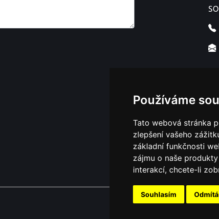
SO
Používáme sou
Tato webová stránka po
zlepšení vašeho zážitku
základní funkčnosti w
zájmu o naše produkty 
interakcí
,
chcete-li zob
Souhlasím
Odmít