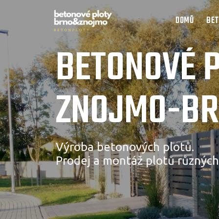
DOMŮ
BET
BETONOVÉ 
ZNOJMO-B
Výroba betonových plotů.
Prodej a montáž plotů různých