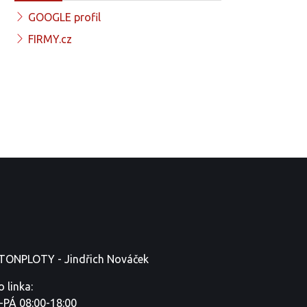
GOOGLE profil
FIRMY.cz
TONPLOTY - Jindřich Nováček
o linka:
-PÁ 08:00-18:00