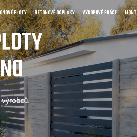
ONOVÉ PLOTY
BETONOVÉ DOPLŇKY
VÝKOPOVÉ PRÁCE
MONTÁ
PLOTY
RNO
 výrobců.