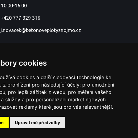
 10:00-16:00
+420 777 329 316
j.novacek@betonoveplotyznojmo.cz
bory cookies
užívá cookies a další sledovací technologie ke
 z prohlížení pro následující účely:
pro umožnění
ebu
,
pro lepší zážitek z webu
,
pro měření vašeho
a služby a pro personalizaci marketingových
razovat reklamy které jsou pro vás relevantnější
.
ám
Upravit mé předvolby