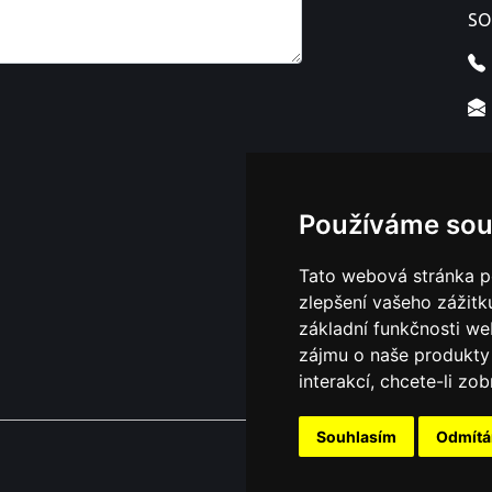
SO
Používáme sou
Tato webová stránka po
zlepšení vašeho zážitku
základní funkčnosti w
zájmu o naše produkty 
interakcí
,
chcete-li zob
Souhlasím
Odmít